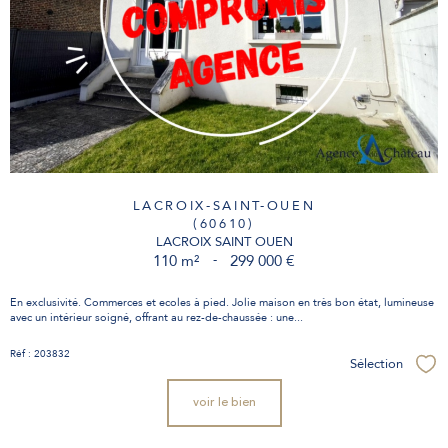
LACROIX-SAINT-OUEN
(60610)
LACROIX SAINT OUEN
110 m²
-
299 000 €
En exclusivité. Commerces et ecoles à pied. Jolie maison en très bon état, lumineuse
avec un intérieur soigné, offrant au rez-de-chaussée : une...
Réf : 203832
Sélection
Sél
voir le bien