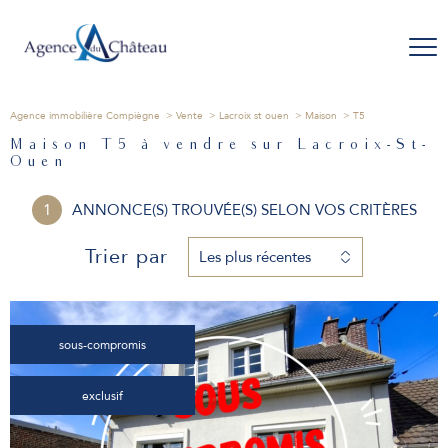
Agence immobilière Compiègne
Vente
Lacroix st ouen
Maison
T5
Maison T5 à vendre sur Lacroix-St-
Ouen
1
ANNONCE(S) TROUVÉE(S) SELON VOS CRITÈRES
Trier par
Les plus récentes
sous-compromis
exclusif