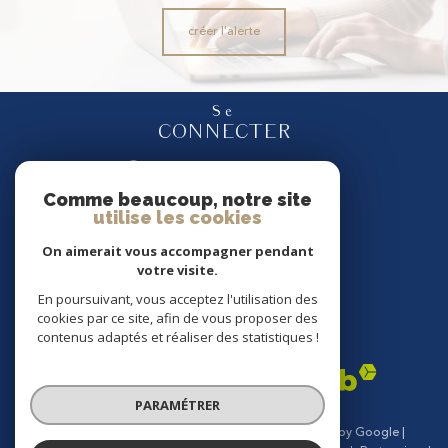
créer l'alerte
Se
CONNECTER
espace propriétaire
Comme beaucoup, notre site
utilise les cookies
Nous
SUIVRE
On aimerait vous accompagner pendant
votre visite.
En poursuivant, vous acceptez l'utilisation des
cookies par ce site, afin de vous proposer des
Nous
contenus adaptés et réaliser des statistiques !
ADHÉRONS
PARAMÉTRER
© 2026 | Tous droits réservés | Traduction powered by Google |