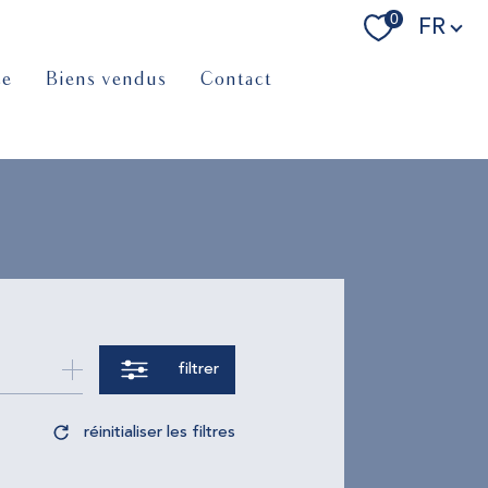
Langue
0
FR
ce
biens vendus
contact
filtrer
réinitialiser les filtres