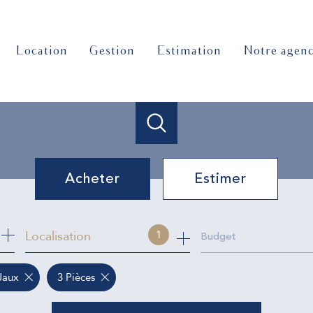
location
gestion
estimation
notre agen
Acheter
Estimer
de l'ancien
Localisation
1
Budget
Jaux
3 Pièces