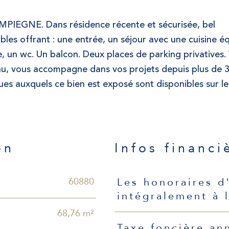
OMPIEGNE. Dans résidence récente et sécurisée, bel
les offrant : une entrée, un séjour avec une cuisine é
, un wc. Un balcon. Deux places de parking privatives
, vous accompagne dans vos projets depuis plus de 3
ues auxquels ce bien est exposé sont disponibles sur le
en
Infos financi
Caractéristiques
Valeurs
60880
Les honoraires d
intégralement à 
68,76 m²
Taxe foncière an