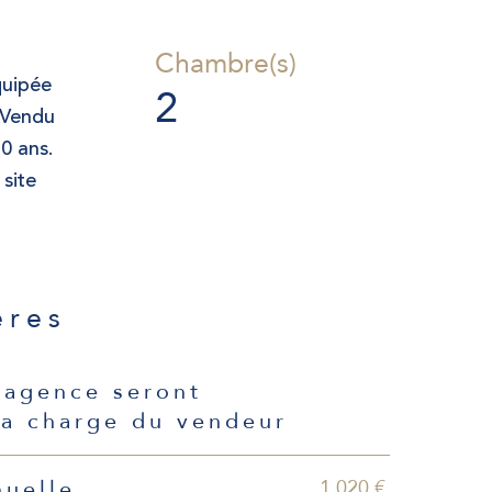
Chambre(s)
quipée
2
. Vendu
0 ans.
 site
ères
'agence seront
la charge du vendeur
1 020 €
nuelle