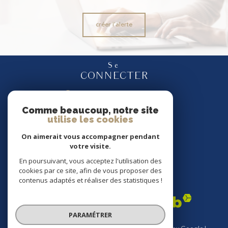
créer l'alerte
Se
CONNECTER
espace propriétaire
Comme beaucoup, notre site
utilise les cookies
Nous
SUIVRE
On aimerait vous accompagner pendant
votre visite.
En poursuivant, vous acceptez l'utilisation des
cookies par ce site, afin de vous proposer des
Nous
contenus adaptés et réaliser des statistiques !
ADHÉRONS
PARAMÉTRER