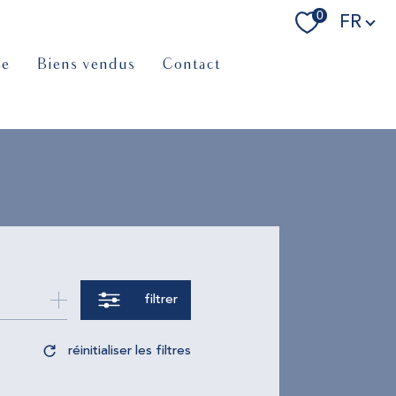
Langue
0
FR
ce
biens vendus
contact
filtrer
réinitialiser les filtres