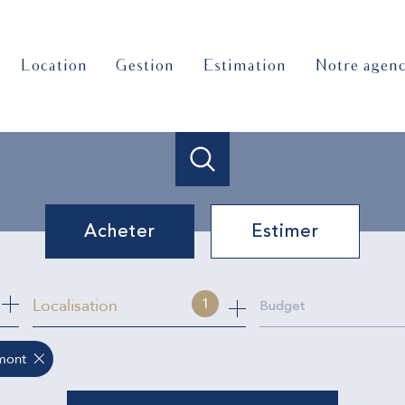
location
gestion
estimation
notre agen
Acheter
Estimer
de l'ancien
Localisation
1
Budget
mont