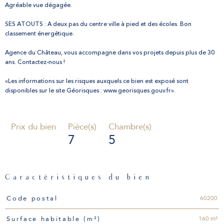
Agréable vue dégagée.
SES ATOUTS : A deux pas du centre ville à pied et des écoles. Bon
classement énergétique.
Agence du Château, vous accompagne dans vos projets depuis plus de 30
ans. Contactez-nous !
«Les informations sur les risques auxquels ce bien est exposé sont
disponibles sur le site Géorisques : www.georisques.gouv.fr».
Prix du bien
Pièce(s)
Chambre(s)
7
5
Caractéristiques du bien
Caractéristiques
Valeurs
60200
Code postal
160 m²
Surface habitable (m²)