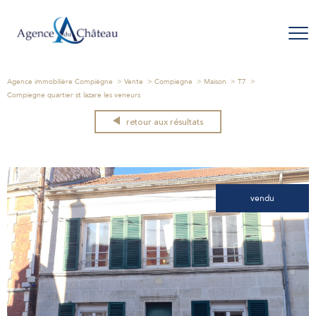
Agence immobilière Compiègne
Vente
Compiegne
Maison
T7
Compiegne quartier st lazare les veneurs
retour aux résultats
vendu