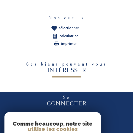
Nos outils
sélectionner
calculatrice
imprimer
Ces biens peuvent vous
INTÉRESSER
Se
CONNECTER
espace propriétaire
Comme beaucoup, notre site
utilise les cookies
Nous