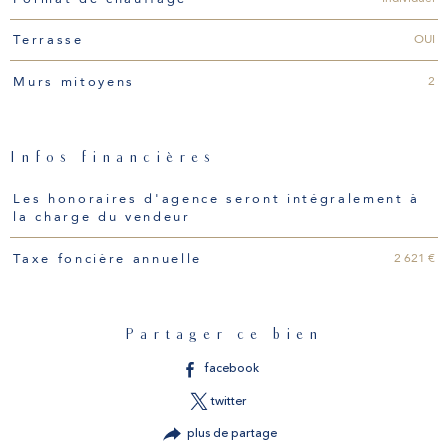
OUI
Terrasse
2
Murs mitoyens
Infos financières
Caractéristiques
Valeurs
Les honoraires d'agence seront intégralement à
la charge du vendeur
2 621 €
Taxe foncière annuelle
Partager ce bien
facebook
twitter
plus de partage