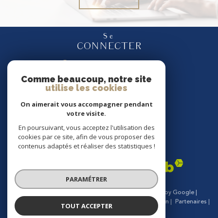
Se
CONNECTER
espace propriétaire
Comme beaucoup, notre site
utilise les cookies
Nous
SUIVRE
On aimerait vous accompagner pendant
votre visite.
En poursuivant, vous acceptez l'utilisation des
cookies par ce site, afin de vous proposer des
Nous
contenus adaptés et réaliser des statistiques !
ADHÉRONS
PARAMÉTRER
© 2026 | Tous droits réservés | Traduction powered by Google |
Nos honoraires
Plan du site
Mentions légales
Admin
Partenaires
TOUT ACCEPTER
Politique RGPD
Cookies