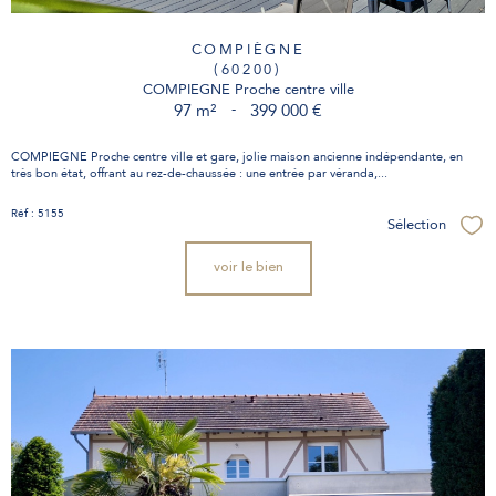
COMPIÈGNE
(60200)
COMPIEGNE Proche centre ville
97 m²
-
399 000 €
COMPIEGNE Proche centre ville et gare, jolie maison ancienne indépendante, en
très bon état, offrant au rez-de-chaussée : une entrée par véranda,...
Réf : 5155
Sélection
Sél
voir le bien