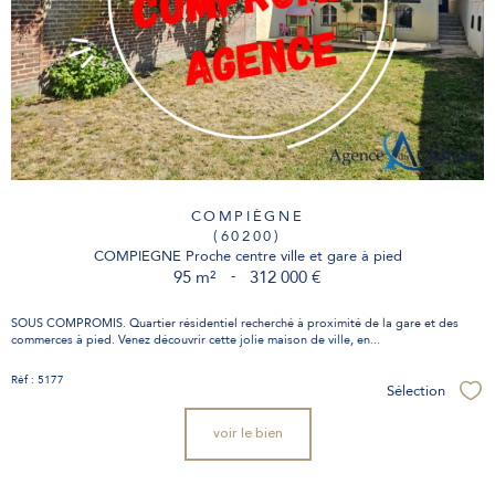
COMPIÈGNE
(60200)
COMPIEGNE Proche centre ville et gare à pied
95 m²
-
312 000 €
SOUS COMPROMIS. Quartier résidentiel recherché à proximité de la gare et des
commerces à pied. Venez découvrir cette jolie maison de ville, en...
Réf : 5177
Sélection
Sél
voir le bien