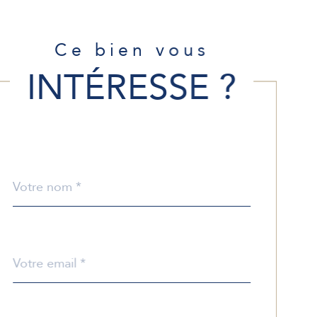
Ce bien vous
INTÉRESSE ?
Nom
Fieldset
*
par
défaut
email
*