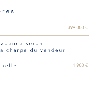
ères
399 000 €
'agence seront
la charge du vendeur
1 900 €
nuelle