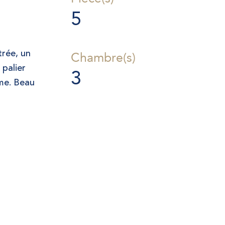
5
trée, un
Chambre(s)
 palier
3
ème. Beau