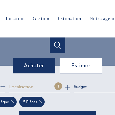
location
gestion
estimation
notre agen
Acheter
Estimer
de l'ancien
Localisation
1
Budget
iègne
5 Pièces