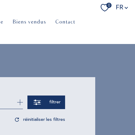
Langue
0
FR
ce
biens vendus
contact
filtrer
réinitialiser les filtres