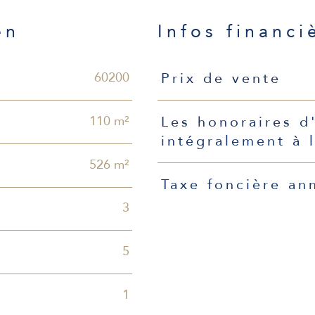
en
Infos financi
Caractéristiques
Valeurs
60200
Prix de vente
110 m²
Les honoraires d
intégralement à 
526 m²
Taxe foncière an
3
5
1