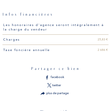
Infos financières
Caractéristiques
Valeurs
Les honoraires d'agence seront intégralement à
la charge du vendeur
25,83 €
Charges
2 686 €
Taxe foncière annuelle
Partager ce bien
facebook
twitter
plus de partage