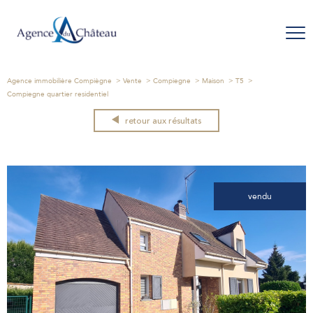
Agence immobilière Compiègne
Vente
Compiegne
Maison
T5
Compiegne quartier residentiel
retour aux résultats
vendu