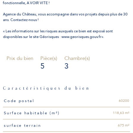
fonctionnelle, A VOIR VITE !
Agence du Château, vous accompagne dans vos projets depuis plus de 30
ans. Contactez-nous !
« Les informations sur les risques auxquels ce bien est exposé sont
disponibles sur le site Géorisques : www.georisques.gouv.fr».
Prix du bien
Pièce(s)
Chambre(s)
5
3
Caractéristiques du bien
Caractéristiques
Valeurs
60200
Code postal
118,63 m²
Surface habitable (m²)
675 m²
surface terrain