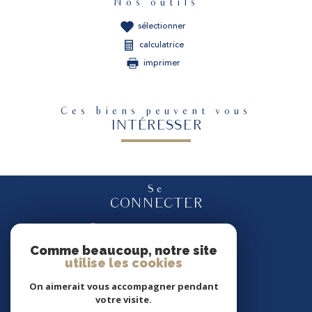
Nos outils
sélectionner
calculatrice
imprimer
Ces biens peuvent vous
INTÉRESSER
Se
CONNECTER
espace propriétaire
Comme beaucoup, notre site
utilise les cookies
Nous
SUIVRE
On aimerait vous accompagner pendant
votre visite.