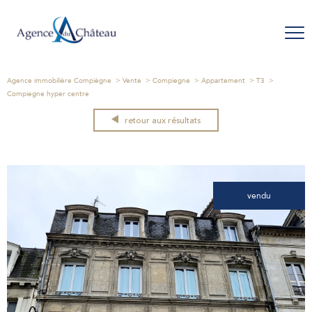
Agence immobilière Compiègne
Vente
Compiegne
Appartement
T3
Compiegne hyper centre
retour aux résultats
vendu