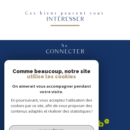
Ces biens peuvent vous
INTÉRESSER
Se
CONNECTER
espace propriétaire
Comme beaucoup, notre site
utilise les cookies
Nous
SUIVRE
On aimerait vous accompagner pendant
votre visite.
En poursuivant, vous acceptez l'utilisation des
cookies par ce site, afin de vous proposer des
Nous
contenus adaptés et réaliser des statistiques !
ADHÉRONS