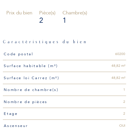
Prix du bien
Pièce(s)
Chambre(s)
2
1
Caractéristiques du bien
Caractéristiques
Valeurs
60200
Code postal
48,82 m²
Surface habitable (m²)
48,82 m²
Surface loi Carrez (m²)
1
Nombre de chambre(s)
2
Nombre de pièces
2
Etage
OUI
Ascenseur