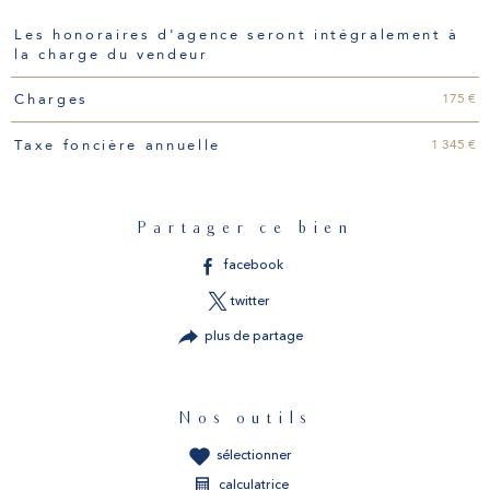
Caractéristiques
Valeurs
Les honoraires d'agence seront intégralement à
la charge du vendeur
175 €
Charges
1 345 €
Taxe foncière annuelle
Partager ce bien
facebook
twitter
plus de partage
Nos outils
sélectionner
calculatrice