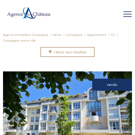
Agence immobilière Compiègne
Vente
Compiegne
Appartement
T2
Compiegne centre ville
retour aux résultats
vendu